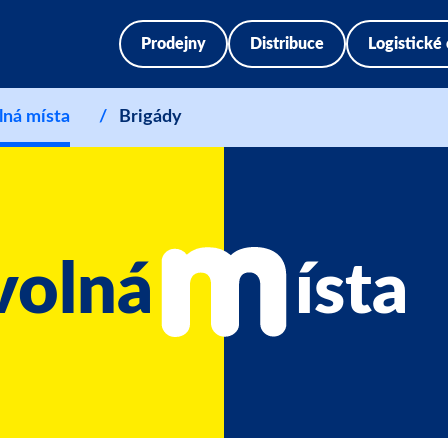
Prodejny
Distribuce
Logistické
lná místa
Brigády
volná
ísta