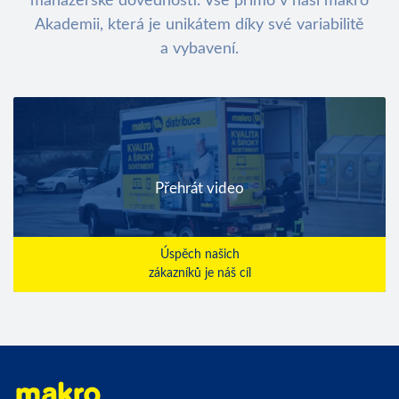
manažerské dovedností. Vše přímo v naší makro
Akademii, která je unikátem díky své variabilitě
a vybavení.
Úspěch našich
zákazníků je náš cíl