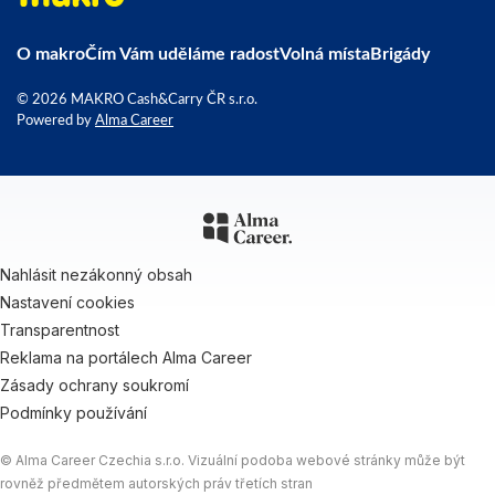
O makro
Čím Vám uděláme radost
Volná místa
Brigády
© 2026 MAKRO Cash&Carry ČR s.r.o.
Powered by
Alma Career
Nahlásit nezákonný obsah
Nastavení cookies
Transparentnost
Reklama na portálech Alma Career
Zásady ochrany soukromí
Podmínky používání
© Alma Career Czechia s.r.o. Vizuální podoba webové stránky může být
rovněž předmětem autorských práv třetích stran