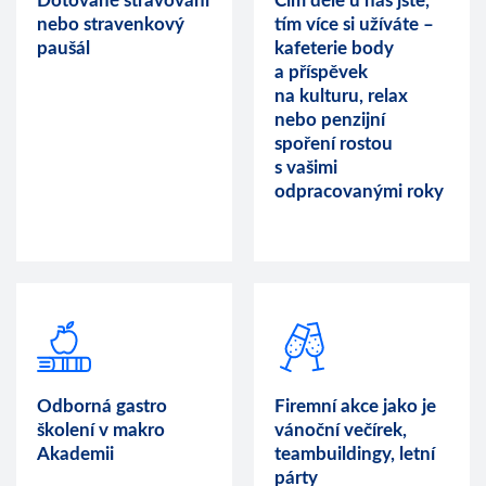
Dotované stravování
Čím déle u nás jste,
nebo stravenkový
tím více si užíváte –
paušál
kafeterie body
a příspěvek
na kulturu, relax
nebo penzijní
spoření rostou
s vašimi
odpracovanými roky
Odborná gastro
Firemní akce jako je
školení v makro
vánoční večírek,
Akademii
teambuildingy, letní
párty